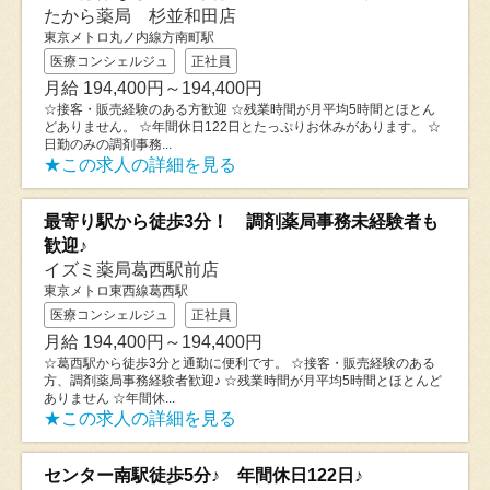
たから薬局 杉並和田店
東京メトロ丸ノ内線方南町駅
医療コンシェルジュ
正社員
月給 194,400円～194,400円
☆接客・販売経験のある方歓迎 ☆残業時間が月平均5時間とほとん
どありません。 ☆年間休日122日とたっぷりお休みがあります。 ☆
日勤のみの調剤事務...
★この求人の詳細を見る
最寄り駅から徒歩3分！ 調剤薬局事務未経験者も
歓迎♪
イズミ薬局葛西駅前店
東京メトロ東西線葛西駅
医療コンシェルジュ
正社員
月給 194,400円～194,400円
☆葛西駅から徒歩3分と通勤に便利です。 ☆接客・販売経験のある
方、調剤薬局事務経験者歓迎♪ ☆残業時間が月平均5時間とほとんど
ありません ☆年間休...
★この求人の詳細を見る
センター南駅徒歩5分♪ 年間休日122日♪