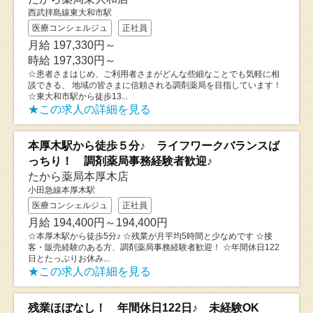
西武拝島線東大和市駅
医療コンシェルジュ
正社員
月給 197,330円～
時給 197,330円～
☆患者さまはじめ、ご利用者さまがどんな些細なことでも気軽に相
談できる、 地域の皆さまに信頼される調剤薬局を目指しています！
☆東大和市駅から徒歩13...
★この求人の詳細を見る
本厚木駅から徒歩５分♪ ライフワークバランスば
っちり！ 調剤薬局事務経験者歓迎♪
たから薬局本厚木店
小田急線本厚木駅
医療コンシェルジュ
正社員
月給 194,400円～194,400円
☆本厚木駅から徒歩5分♪ ☆残業が月平均5時間と少なめです ☆接
客・販売経験のある方、調剤薬局事務経験者歓迎！ ☆年間休日122
日とたっぶりお休み...
★この求人の詳細を見る
残業ほぼなし！ 年間休日122日♪ 未経験OK