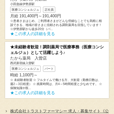
小田急線伊勢原駅
医療コンシェルジュ
正社員
月給 191,400円～191,400円
☆患者さまはじめ、ご利用者さまがどんな些細なことでも気軽に相
談できる、地域の皆さまに信頼される調剤薬局を目指しています！
☆伊勢原駅から徒歩20分（バ...
★この求人の詳細を見る
★未経験者歓迎！調剤薬局で医療事務（医療コンシ
ェルジュ）として活躍しよう♪
たから薬局 入曽店
西武新宿線入曽駅
医療コンシェルジュ
パート
時給 1,100円～
☆ 未経験者歓迎 ☆ フルタイムで働ける方、大歓迎（勤務日数は、
週2～3日程度） ☆ 残業時間は、月4～5時間程度と少なめです。 ☆
保険知識や医...
★この求人の詳細を見る
株式会社トラストファーマシー 求人・募集サイト《公