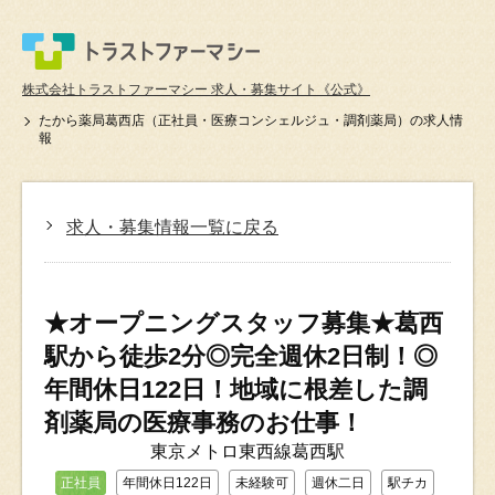
株式会社トラストファーマシー 求人・募集サイト《公式》
たから薬局葛西店（正社員・医療コンシェルジュ・調剤薬局）の求人情
報
求人・募集情報一覧に戻る
★オープニングスタッフ募集★葛西
駅から徒歩2分◎完全週休2日制！◎
年間休日122日！地域に根差した調
剤薬局の医療事務のお仕事！
東京メトロ東西線葛西駅
正社員
年間休日122日
未経験可
週休二日
駅チカ