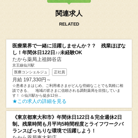
関連求人
RELATED
医療業界で一緒に活躍しませんか？？ 残業ほぼな
し！年間休日122日♪♪未経験OK
たから薬局上祖師谷店
京王線仙川駅
医療コンシェルジュ
正社員
月給 197,330円～
☆患者さまはじめ、ご利用者さまがどんな些細なことでも気軽に相
談できる、 地域の皆さまに信頼される調剤薬局を目指していま
す！ ☆仙川駅から徒歩12分...
★この求人の詳細を見る
《東京都東大和市》年間休日122日＆完全週休2日
制。残業時間も月平均5時間程度とライフワークバ
ランスばっちりな環境で活躍しよう！
たから薬局東大和店