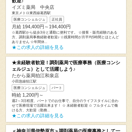
歓迎♪
イズミ薬局 中央店
東京メトロ東西線葛西駅
医療コンシェルジュ
正社員
月給 194,400円～194,400円
☆葛西駅から徒歩3分と通勤に便利です。 ☆接客・販売経験のある
方、調剤薬局事務経験者歓迎♪ ☆残業時間が月平均5時間とほとんど
ありません ☆年間休...
★この求人の詳細を見る
★未経験者歓迎！調剤薬局で医療事務（医療コンシ
ェルジュ）として活躍しよう♪
たから薬局狛江和泉店
小田急線狛江駅
医療コンシェルジュ
パート
時給 1,200円～
週2～3日程度、パートでのお仕事で、自分のライフスタイルに合わ
せて医療現場で活躍出来ます！ ☆ 未経験者歓迎 ☆ フルタイムで働
ける方、大歓迎（勤務...
★この求人の詳細を見る
＜神奈川県伊勢原市＞調剤薬局の医療事務として一